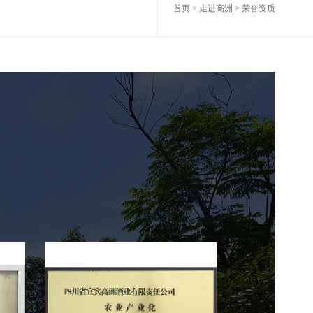
首页
>
走进高洲
> 荣誉资质